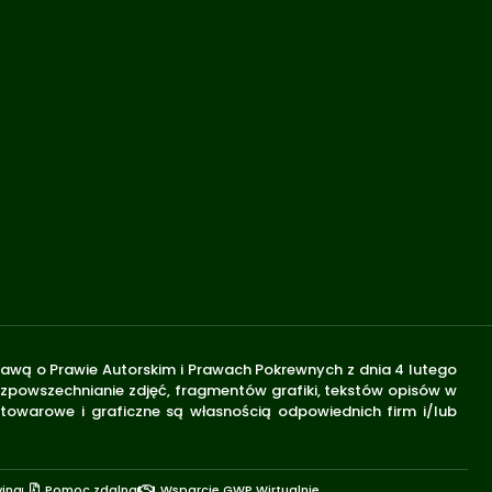
stawą o Prawie Autorskim i Prawach Pokrewnych z dnia 4 lutego
rozpowszechnianie zdjęć, fragmentów grafiki, tekstów opisów w
 towarowe i graficzne są własnością odpowiednich firm i/lub
yjna
Pomoc zdalna
Wsparcie GWP Wirtualnie