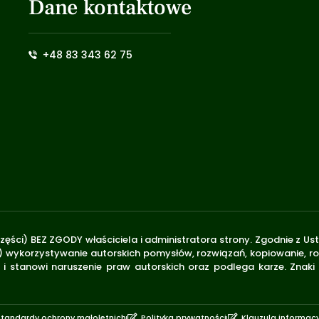
Dane kontaktowe
+48 83 343 62 75
zęści) BEZ ZGODY właściciela i administratora strony. Zgodnie z U
.170) wykorzystywanie autorskich pomysłów, rozwiązań, kopiowanie, 
i stanowi naruszenie praw autorskich oraz podlega karze. Znaki
Standardy ochrony małoletnich
Polityka prywatności
Klauzula informac