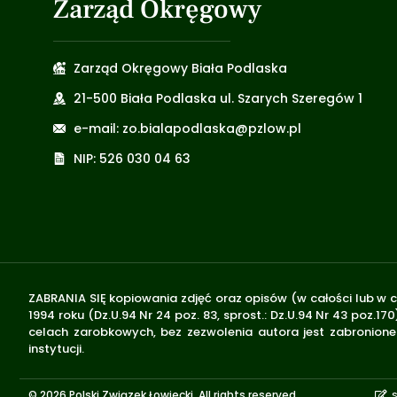
Zarząd Okręgowy
Zarząd Okręgowy Biała Podlaska
21-500 Biała Podlaska ul. Szarych Szeregów 1
e-mail: zo.bialapodlaska@pzlow.pl
NIP: 526 030 04 63
ZABRANIA SIĘ kopiowania zdjęć oraz opisów (w całości lub w c
1994 roku (Dz.U.94 Nr 24 poz. 83, sprost.: Dz.U.94 Nr 43 poz
celach zarobkowych, bez zezwolenia autora jest zabronione 
instytucji.
© 2026 Polski Związek Łowiecki. All rights reserved