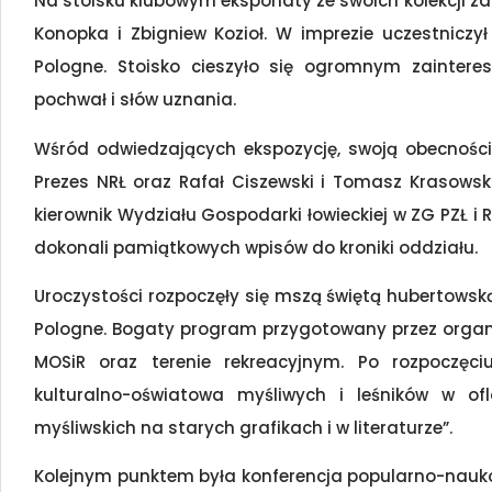
Na stoisku klubowym eksponaty ze swoich kolekcji za
Konopka i Zbigniew Kozioł. W imprezie uczestniczy
Pologne. Stoisko cieszyło się ogromnym zaintere
pochwał i słów uznania.
Wśród odwiedzających ekspozycję, swoją obecności
Prezes NRŁ oraz Rafał Ciszewski i Tomasz Krasowski
kierownik Wydziału Gospodarki łowieckiej w ZG PZŁ i 
dokonali pamiątkowych wpisów do kroniki oddziału.
Uroczystości rozpoczęły się mszą świętą hubertowsk
Pologne. Bogaty program przygotowany przez organi
MOSiR oraz terenie rekreacyjnym. Po rozpoczęci
kulturalno-oświatowa myśliwych i leśników w of
myśliwskich na starych grafikach i w literaturze”.
Kolejnym punktem była konferencja popularno-naukow